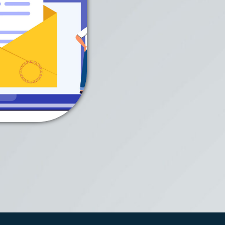
ch unsere
kel an