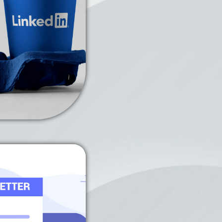
News on
In