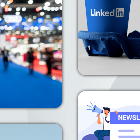
Alle unsere 
Linked
trie