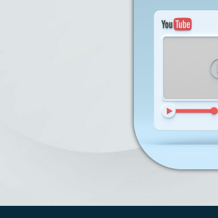
Stevenin Nollevaux stellt vom 
März 2023 in Eurexpo Lyon aus!
Industrie Messe wird das größte
Schaufenster für industrielle 
verkörpern. Kommen Sie mit Ihr
und besuchen Sie uns auf unser
. Wir werden Ihnen unser Kn
Möglichkeiten für die Fertigung 
von bearbeiteten Schmiedeteilen
Treffen wir zusamme
You