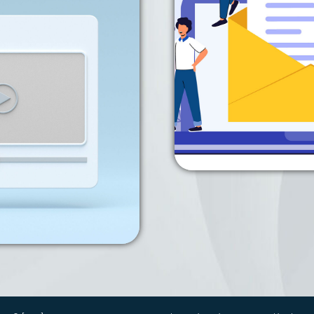
7 bis zum 10
 Die Global
 französische
Innovation
en Projekten
em Sand 6J130
ow-How und
und Lieferung
 vorstellen.
n
Sehen Sie si
Facharti
tube